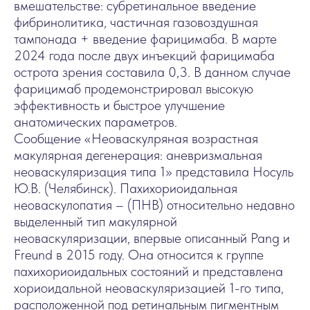
вмешательстве: субретинальное введение
фибринолитика, частичная газовоздушная
тампонада + введение фарицимаба. В марте
2024 года после двух инъекций фарицимаба
острота зрения составила 0,3. В данном случае
фарицимаб продемонстрировал высокую
эффективность и быстрое улучшение
анатомических параметров.
Сообщение «Неоваскулряная возрастная
макулярная дегенерация: аневризмальная
неоваскуляризация типа 1» представила Носуль
Ю.В. (Челябинск). Пахихориоидальная
неоваскулопатия – (ПНВ) относительно недавно
выделенный тип макулярной
неоваскуляризации, впервые описанный Pang и
Freund в 2015 году. Она относится к группе
пахихориоидальных состояний и представлена
хориоидальной неоваскуляризацией 1-го типа,
расположенной под ретинальным пигментным