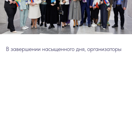
В завершении насыщенного дня, организаторы
произнесли заключительное слово,
поблагодарив всех спикеров, а также
слушателей, подключившихся онлайн. Кроме
того, слова поддержки и благодарности
прозвучали в адрес компаний, при поддержке
которых стало возможно проведение заседания
клуба: компании АО "Рош-Москва", АО "Байер"
и АО "Р-Фарм". С нетерпением ждем
следующего заседания клуба!