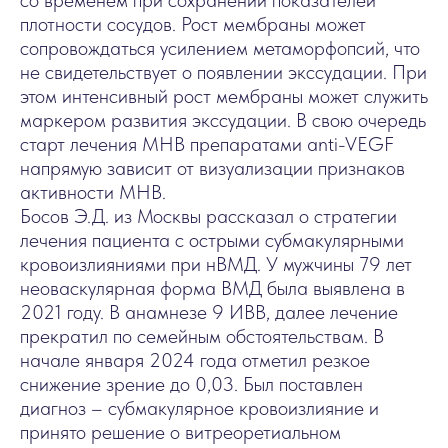
со временем при сохранении показателей
плотности сосудов. Рост мембраны может
сопровождаться усилением метаморфопсий, что
не свидетельствует о появлении экссудации. При
этом интенсивный рост мембраны может служить
маркером развития экссудации. В свою очередь
старт лечения МНВ препаратами anti-VEGF
напрямую зависит от визуализации признаков
активности МНВ.
Босов Э.Д. из Москвы рассказал о стратегии
лечения пациента с острыми субмакулярными
кровоизлияниями при нВМД. У мужчины 79 лет
неоваскулярная форма ВМД была выявлена в
2021 году. В анамнезе 9 ИВВ, далее лечение
прекратил по семейным обстоятельствам. В
начале января 2024 года отметил резкое
снижение зрение до 0,03. Был поставлен
диагноз – субмакулярное кровоизлияние и
принято решение о витреоретиальном