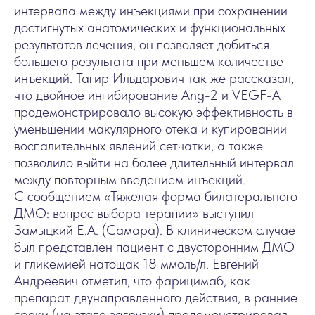
интервала между инъекциями при сохранении
достигнутых анатомических и функциональных
результатов лечения, он позволяет добиться
большего результата при меньшем количестве
инъекций. Тагир Ильдарович так же рассказал,
что двойное ингибирование Ang-2 и VEGF-A
продемонстрировало высокую эффективность в
уменьшении макулярного отека и купировании
воспалительных явлений сетчатки, а также
позволило выйти на более длительный интервал
между повторным введением инъекций.
С сообщением «Тяжелая форма билатерального
ДМО: вопрос выбора терапии» выступил
Замыцкий Е.А. (Самара). В клиническом случае
был представлен пациент с двусторонним ДМО
и гликемией натощак 18 ммоль/л. Евгений
Андреевич отметил, что фарицимаб, как
препарат двунаправленного действия, в ранние
сроки (на этапе загрузки) продемонстрировал