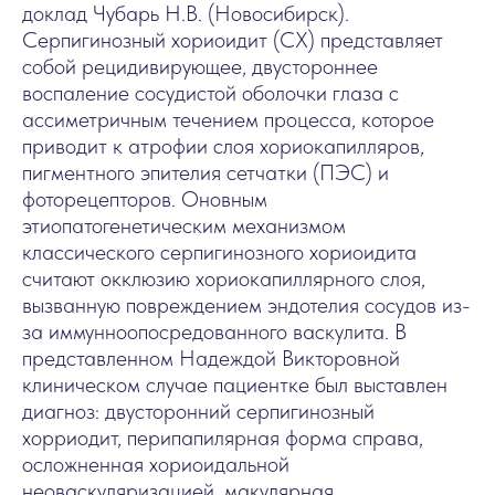
доклад Чубарь Н.В. (Новосибирск).
Серпигинозный хориоидит (СХ) представляет
собой рецидивирующее, двустороннее
воспаление сосудистой оболочки глаза c
ассиметричным течением процесса, которое
приводит к атрофии слоя хориокапилляров,
пигментного эпителия сетчатки (ПЭС) и
фоторецепторов. Оновным
этиопатогенетическим механизмом
классического серпигинозного хориоидита
считают окклюзию хориокапиллярного слоя,
вызванную повреждением эндотелия сосудов из-
за иммунноопосредованного васкулита. В
представленном Надеждой Викторовной
клиническом случае пациентке был выставлен
диагноз: двусторонний серпигинозный
хорриодит, перипапилярная форма справа,
осложненная хориоидальной
неоваскуляризацией, макулярная